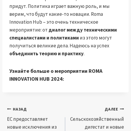
придут. Политика играет важную роль, и мы
верим, что будут какие-то новации. Roma
Innovation Hub – это очень техническое
мероприятие: от
диалог между техническими
специалистами и политиками
из этого могут
получиться великие дела. Надеюсь на успех
объединить теорию и практику
.
Узнайте больше о мероприятии ROMA
INNOVATION HUB 2024:
Навигация
НАЗАД
ДАЛЕЕ
по
ЕС предоставляет
Сельскохозяйственный
новые исключения из
дигестат и новые
записям