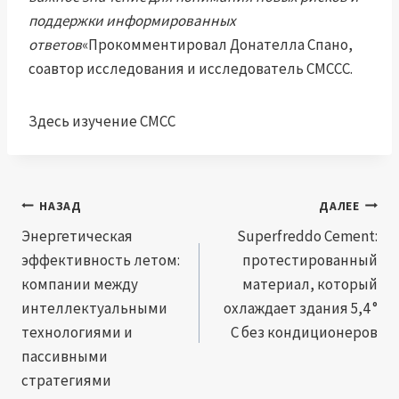
поддержки информированных
ответов
«Прокомментировал Донателла Спано,
соавтор исследования и исследователь CMCCC.
Здесь изучение CMCC
Навигация
НАЗАД
ДАЛЕЕ
по
Энергетическая
Superfreddo Cement:
эффективность летом:
протестированный
записям
компании между
материал, который
интеллектуальными
охлаждает здания 5,4 °
технологиями и
C без кондиционеров
пассивными
стратегиями