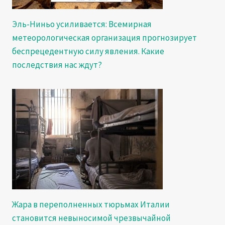
Эль-Ниньо усиливается: Всемирная
метеорологическая организация прогнозирует
беспрецедентную силу явления. Какие
последствия нас ждут?
Жара в переполненных тюрьмах Италии
становится невыносимой чрезвычайной