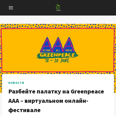
Перейти
к
содержанию
НОВОСТИ
Разбейте палатку на Greenpeace
AAA – виртуальном онлайн-
фестивале