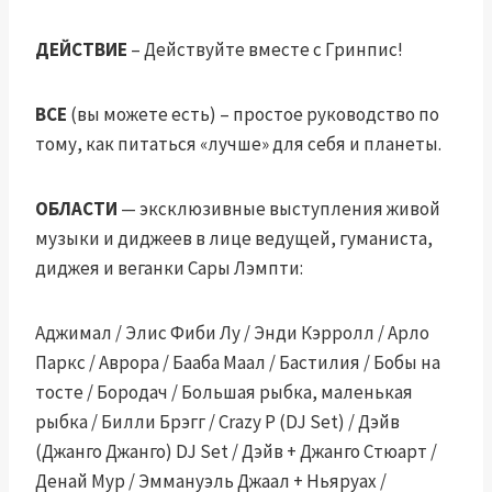
ДЕЙСТВИЕ
– Действуйте вместе с Гринпис!
ВСЕ
(вы можете есть) – простое руководство по
тому, как питаться «лучше» для себя и планеты.
ОБЛАСТИ
— эксклюзивные выступления живой
музыки и диджеев в лице ведущей, гуманиста,
диджея и веганки Сары Лэмпти:
Аджимал / Элис Фиби Лу / Энди Кэрролл / Арло
Паркс / Аврора / Бааба Маал / Бастилия / Бобы на
тосте / Бородач / Большая рыбка, маленькая
рыбка / Билли Брэгг / Crazy P (DJ Set) / Дэйв
(Джанго Джанго) DJ Set / Дэйв + Джанго Стюарт /
Денай Мур / Эммануэль Джаал + Ньяруах /