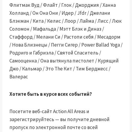
Флитмак Вуд / Флайт / Глок / Джорджия / Ханна
Холланд / Он Она Они / Идер / Jfdr / Джелани
Блэкман / Кита / Келис / Лоор / Лайма / Лисс / Люк
Соломон / Мафальда / Мэтт Блэк и Диназ /
Стаффорд / Мелани Си / Растопи себя / Месадорм
/ Нова Близнецы / Пегги Сигер / Power Ballad Yoga /
Родриго и Габриэла / Святой Спаситель /
Самооценка / Она вытянула пистолет / Курящий
Джо / Кальмар / Это The Кит / Тим Берджесс /
Валерас
Хотите быть в курсе всех событий?
Посетите веб-сайт Action All Areas и
зарегистрируйтесь — вы получите дневной
пропуск по электронной почте со всей