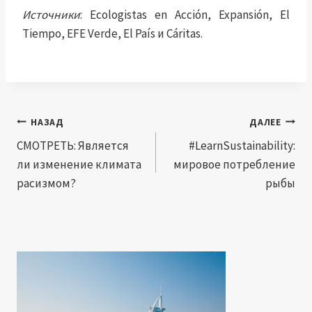
Источники
: Ecologistas en Acción, Expansión, El
Tiempo, EFE Verde, El País и Cáritas.
Навигация
НАЗАД
ДАЛЕЕ
по
СМОТРЕТЬ: Является
#LearnSustainability:
ли изменение климата
мировое потребление
записям
расизмом?
рыбы