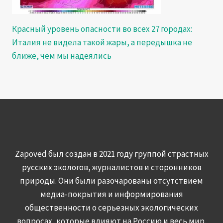
Красный уровень опасности во всех 27 городах:
Италия не видела такой жары, а передышка не
ближе, чем мы надеялись
Zapoved был создан в 2021 году группой страстных
русских экологов, журналистов и сторонников
природы. Они были разочарованы отсутствием
медиа-покрытия и информирования
общественности о серьезных экологических
вопросах, которые влияют на Россию и весь мир.