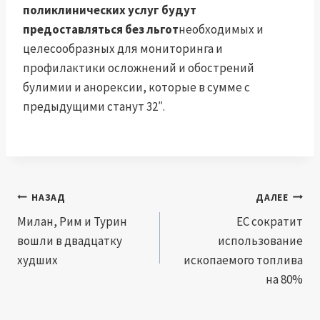
поликлинических услуг будут
предоставляться без льгот
необходимых и
целесообразных для мониторинга и
профилактики осложнений и обострений
булимии и анорексии, которые в сумме с
предыдущими станут 32″.
Навигация
НАЗАД
ДАЛЕЕ
по
Милан, Рим и Турин
ЕС сократит
вошли в двадцатку
использование
записям
худших
ископаемого топлива
на 80%