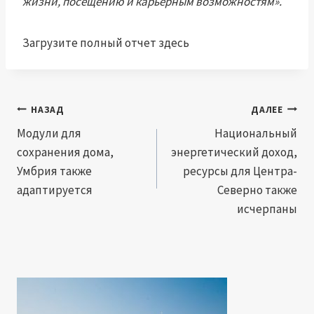
жизни, посещению и карьерным возможностям».
Загрузите полный отчет здесь
Навигация
НАЗАД
ДАЛЕЕ
по
Модули для
Национальный
сохранения дома,
энергетический доход,
записям
Умбрия также
ресурсы для Центра-
адаптируется
Северно также
исчерпаны