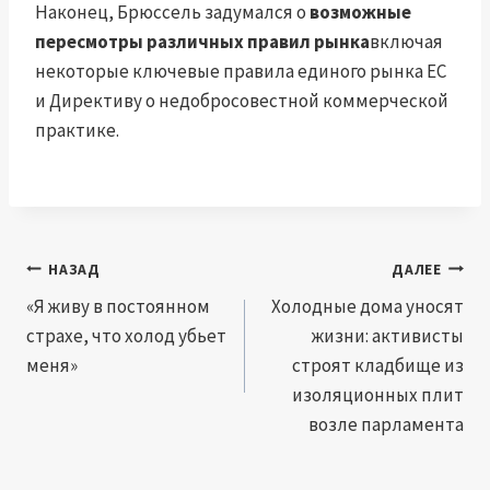
Наконец, Брюссель задумался о
возможные
пересмотры различных правил рынка
включая
некоторые ключевые правила единого рынка ЕС
и Директиву о недобросовестной коммерческой
практике.
Навигация
НАЗАД
ДАЛЕЕ
по
«Я живу в постоянном
Холодные дома уносят
страхе, что холод убьет
жизни: активисты
записям
меня»
строят кладбище из
изоляционных плит
возле парламента