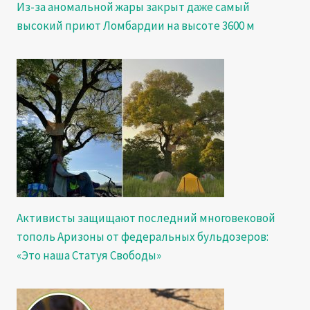
Из-за аномальной жары закрыт даже самый
высокий приют Ломбардии на высоте 3600 м
Активисты защищают последний многовековой
тополь Аризоны от федеральных бульдозеров:
«Это наша Статуя Свободы»