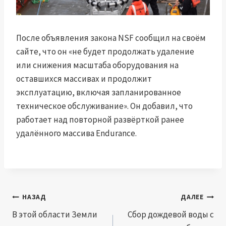
После объявления закона NSF сообщил на своём
сайте, что он «не будет продолжать удаление
или снижения масштаба оборудования на
оставшихся массивах и продолжит
эксплуатацию, включая запланированное
техническое обслуживание». Он добавил, что
работает над повторной развёрткой ранее
удалённого массива Endurance.
Навигация
НАЗАД
ДАЛЕЕ
по
В этой области Земли
Сбор дождевой воды с