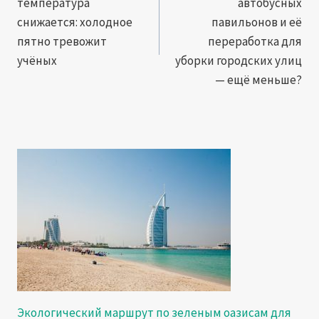
температура
автобусных
записям
снижается: холодное
павильонов и её
пятно тревожит
переработка для
учёных
уборки городских улиц
— ещё меньше?
Экологический маршрут по зеленым оазисам для