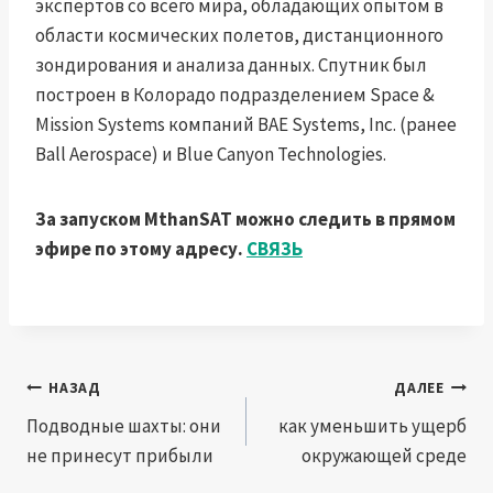
экспертов со всего мира, обладающих опытом в
области космических полетов, дистанционного
зондирования и анализа данных. Спутник был
построен в Колорадо подразделением Space &
Mission Systems компаний BAE Systems, Inc. (ранее
Ball Aerospace) и Blue Canyon Technologies.
За запуском MthanSAT можно следить в прямом
эфире по этому адресу.
СВЯЗЬ
Навигация
НАЗАД
ДАЛЕЕ
по
Подводные шахты: они
как уменьшить ущерб
не принесут прибыли
окружающей среде
записям