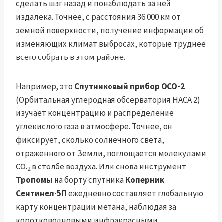
сделать шаг назад и понаблюдать за ней
издалека. Точнее, с расстояния 36 000 км от
земной поверхности, получение информации об
изменяющих климат выбросах, которые труднее
всего собрать в этом районе.
Например, это
Спутниковый прибор ОСО-2
(Орбитальная углеродная обсерватория НАСА 2)
изучает концентрацию и распределение
углекислого газа в атмосфере. Точнее, он
фиксирует, сколько солнечного света,
отраженного от Земли, поглощается молекулами
CO.
в столбе воздуха. Или снова инструмент
2
Тропомы
на борту спутника
Коперник
Сентинел-5П
ежедневно составляет глобальную
карту концентрации метана, наблюдая за
коротковолновыми инфракрасными