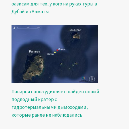
оазисам для тех, у кого на руках туры в
Дубай из Алматы
Панарея снова удивляет: найден новый
подводный кратер с
гидротермальными дымоходами,
которые ранее не наблюдались