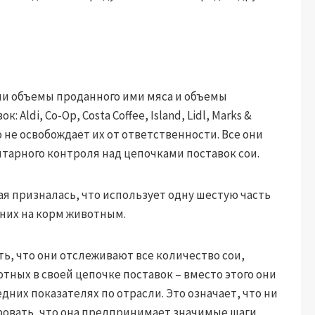
ли объемы проданного ими мяса и объемы
 Aldi, Co-Op, Costa Coffee, Island, Lidl, Marks &
это не освобождает их от ответственности. Все они
нтарного контроля над цепочками поставок сои.
ая призналась, что использует одну шестую часть
 них на корм животным.
ь, что они отслеживают все количество сои,
тных в своей цепочке поставок – вместо этого они
дних показателях по отрасли. Это означает, что ни
ровать, что она предпринимает значимые шаги