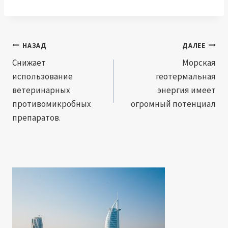
Навигация
НАЗАД
ДАЛЕЕ
по
Снижает
Морская
использование
геотермальная
записям
ветеринарных
энергия имеет
противомикробных
огромный потенциал
препаратов.