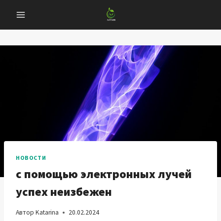
Перейти
к
содержанию
НОВОСТИ
с помощью электронных лучей
успех неизбежен
Автор
Katarina
20.02.2024