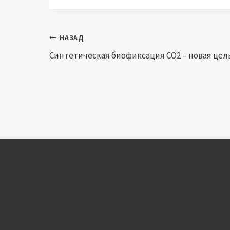
Навигация
НАЗАД
Синтетическая биофиксация CO2 – новая цел
по
записям