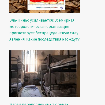
Эль-Ниньо усиливается: Всемирная
метеорологическая организация
прогнозирует беспрецедентную силу
явления. Какие последствия нас ждут?
Жара в переполненных тюрьмах