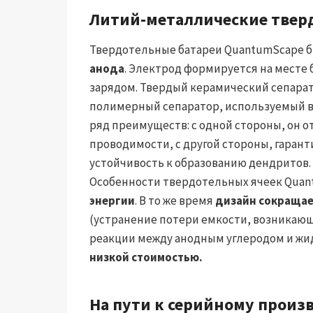
Литий-металлические твер
Твердотельные батареи QuantumScape б
анода
. Электрод формируется на месте
зарядом. Твердый керамический сепара
полимерный сепаратор, используемый в
ряд преимуществ: с одной стороны, он 
проводимости, с другой стороны, гаран
устойчивость к образованию дендритов.
Особенности твердотельных ячеек Qua
энергии
. В то же время
дизайн сокращае
(устранение потери емкости, возникаю
реакции между анодным углеродом и жи
низкой стоимостью.
На пути к серийному произ