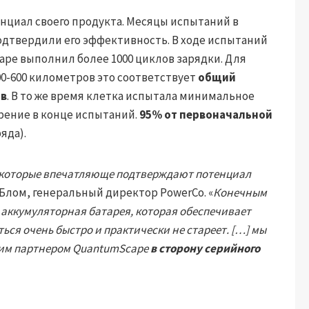
нциал своего продукта. Месяцы испытаний в
одтвердили его эффективность. В ходе испытаний
pe выполнил более 1000 циклов зарядки. Для
00-600 километров это соответствует
общий
ов
. В то же время клетка испытала минимальное
рение в конце испытаний.
95% от первоначальной
яда).
 которые впечатляюще подтверждают потенциал
Блом, генеральный директор PowerCo. «
Конечным
 аккумуляторная батарея, которая обеспечивает
ся очень быстро и практически не стареет. […] мы
шим партнером QuantumScape
в сторону серийного