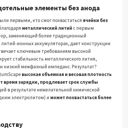
дотельные элементы без анода
ыли первыми, кто смог похвастаться
ячейки без
 благодаря
металлический литий
с первым
тор, заменяющий более традиционный
 литий-ионных аккумуляторах, дает конструкции
отвечает ключевым требованиям высокой
тирует стабильность металлического лития,
 и низкий межфазный импеданс. Результат?
ntumScape
высокая объемная и весовая плотность
т время зарядки, продлевает срок службы
щей в результате нежелательной химической
дким электролитом) и
может похвастаться более
водству