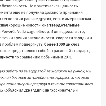
 безопасность. Но практическая ценность
мента еще не получила должного признания.
 технологии раньше других, есть и американская
сшая хорошие новости: она
твердотельные
PowerCo Volkswagen Group. И они сделали это,
 точки зрения автономности, скорости зарядки и
без проблем подвергнуты
более 1000 циклов
оторые представляют собой отраслевой стандарт,
ощности
по сравнению с обычными 20%.
ую работу по выводу этой технологии на рынок, мы
ческой батареи автомобильного формата, которая
хранение энергии разряда в течение сопоставимого
х».
объяснил
Джагдип Сингх
основатель и