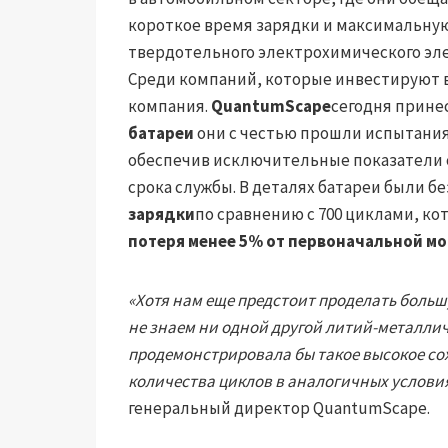
короткое время зарядки и максимальную
твердотельного электрохимического эле
Среди компаний, которые инвестируют в
компания.
QuantumScape
сегодня прине
батареи
они с честью прошли испытания 
обеспечив исключительные показатели с
срока службы. В деталях батареи были 
зарядки
по сравнению с 700 циклами, к
потеря менее 5% от первоначальной м
«Хотя нам еще предстоит проделать больш
не знаем ни одной другой литий-металли
продемонстрировала бы такое высокое со
количества циклов в аналогичных условия
генеральный директор QuantumScape.