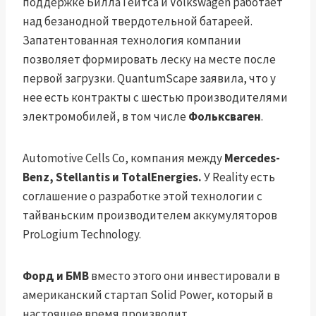
поддержке Билла Гейтса и Volkswagen работает
над безанодной твердотельной батареей.
Запатентованная технология компании
позволяет формировать леску на месте после
первой загрузки. QuantumScape заявила, что у
нее есть контракты с шестью производителями
электромобилей, в том числе
Фольксваген
.
Automotive Cells Co, компания между
Mercedes-
Benz, Stellantis и TotalEnergies.
У Reality есть
соглашение о разработке этой технологии с
тайваньским производителем аккумуляторов
ProLogium Technology.
Форд и БМВ
вместо этого они инвестировали в
американский стартап Solid Power, который в
настоящее время производит