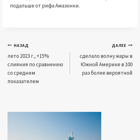
подальше от рифа Амазонки.
Навигация
НАЗАД
ДАЛЕЕ
по
лето 2023 г., +15%
сделало волну жары в
слияния по сравнению
Южной Америке в 100
записям
со средним
раз более вероятной
показателем