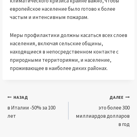
климатического кризиса крайне важно, чтобы
европейское население было готово к более
частым и интенсивным пожарам.
Меры профилактики должны касаться всех слоев
населения, включая сельские общины,
находящиеся в непосредственном контакте с
природными территориями, и население,
проживающее в наиболее диких районах.
Навигация
НАЗАД
ДАЛЕЕ
по
в Италии -50% за 100
это более 300
лет
миллиардов долларов
записям
в год