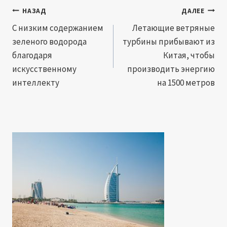
Навигация
НАЗАД
ДАЛЕЕ
по
С низким содержанием
Летающие ветряные
зеленого водорода
турбины прибывают из
записям
благодаря
Китая, чтобы
искусственному
производить энергию
интеллекту
на 1500 метров