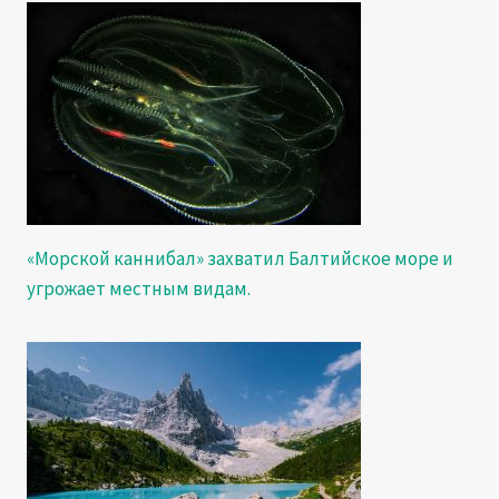
«Морской каннибал» захватил Балтийское море и
угрожает местным видам.