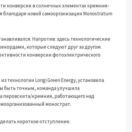
ости конверсии в солнечных элементах кремния-
я благодаря новой самоорганизации Monostratum
станавливался. Напротив: здесь технологические
кордами, которые следуют друг за другом.
фективности конверсии фотоэлектрического
 из технологии Longi Green Energy, установила
обы быть точным, команда улучшила
а перовскита/кремния, работающего над
амоорганизованный монострат.
сделать короткое отступление.