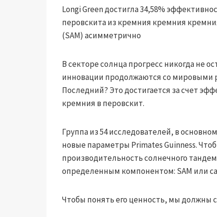
Longi Green достигла 34,58% эффективн
перовскита из кремния кремния кремни
(SAM) асимметрично
В секторе солнца прогресс никогда не о
инновации продолжаются со мировыми ре
Последний? Это достигается за счет эф
кремния в перовскит.
Группа из 54 исследователей, в основном
новые параметры Primates Guinness. Чт
производительность солнечного тандем
определенным компонентом: SAM или с
Чтобы понять его ценность, мы должны 