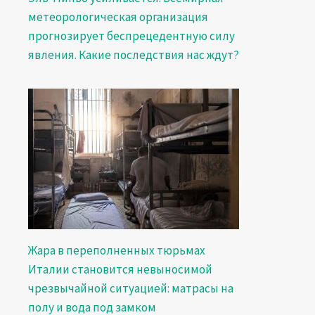
метеорологическая организация
прогнозирует беспрецедентную силу
явления. Какие последствия нас ждут?
Жара в переполненных тюрьмах
Италии становится невыносимой
чрезвычайной ситуацией: матрасы на
полу и вода под замком