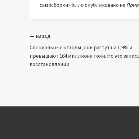
самосборки» было опубликовано на
Прир
Навигация
НАЗАД
Специальные отходы, они растут на 1,9% и
по
превышают 164 миллиона тонн. Но это запись
записям
восстановлении