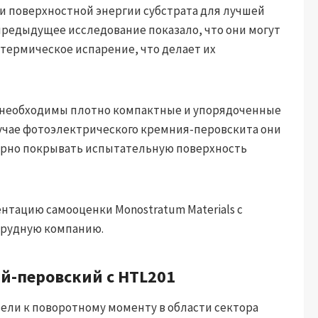
и поверхностной энергии субстрата для лучшей
предыдущее исследование показало, что они могут
 термическое испарение, что делает их
 необходимы плотно компактные и упорядоченные
учае фотоэлектрического кремния-перовскита они
ерно покрывать испытательную поверхность
нтацию самооценки Monostratum Materials с
трудную компанию.
й-перовский с HTL201
вели к поворотному моменту в области сектора