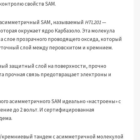
контролю свойств SAM.
ла асимметричный SAM, называемый
HTL201
—
оторая окружает ядро Карбазоло. Эта молекула
а слое прозрачного проводящего оксида, который
точный слой между перовскитом и кремнием.
ный защитный слой на поверхности, прочно
Эта прочная связь предотвращает электроны и
вого асимметричного SAM идеально «настроены» с
ение до 2 вольт. И сертифицированная
дема.
/кремниевый тандем с асимметричной молекулой