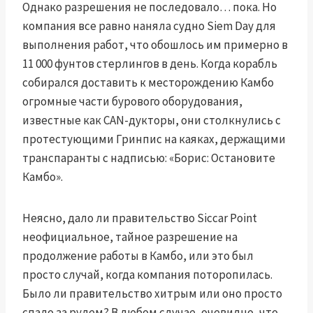
Однако разрешения не последовало… пока. Но
компания все равно наняла судно Siem Day для
выполнения работ, что обошлось им примерно в
11 000 фунтов стерлингов в день. Когда корабль
собирался доставить к месторождению Камбо
огромные части бурового оборудования,
известные как CAN-дукторы, они столкнулись с
протестующими Гринпис на каяках, держащими
транспаранты с надписью: «Борис: Остановите
Камбо».
Неясно, дало ли правительство Siccar Point
неофициальное, тайное разрешение на
продолжение работы в Камбо, или это был
просто случай, когда компания поторопилась.
Было ли правительство хитрым или оно просто
спало за рулем? В любом случае, очевидно, что