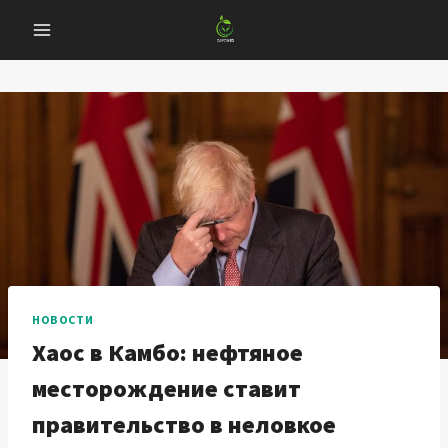
Перейти
к
содержанию
НОВОСТИ
Хаос в Камбо: нефтяное
месторождение ставит
правительство в неловкое