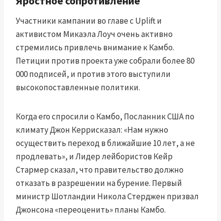
Яростное сопротивление
Участники кампании во главе с Uplift и
активистом
Микаэла Лоуч
очень активно
стремились привлечь внимание к Камбо.
Петиции
против проекта
уже собрали более 80
000 подписей, и против этого выступили
высокопоставленные политики.
Когда его спросили о Камбо,
Посланник США по
климату Джон Керри
сказал: «Нам нужно
осуществить переход в ближайшие 10 лет, а не
продлевать», и
Лидер лейбористов Кейр
Стармер
сказал, что правительство должно
отказать в разрешении на бурение.
Первый
министр Шотландии Никола Стерджен
призвал
Джонсона «переоценить» планы Камбо.