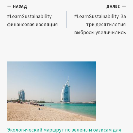
Навигация
НАЗАД
ДАЛЕЕ
по
#LearnSustainability:
#LearnSustainability: За
финансовая изоляция
три десятилетия
записям
выбросы увеличились
Экологический маршрут по зеленым оазисам для