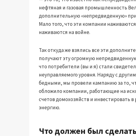
нефтяная и газовая промышленность Ве
дополнительную «непредвиденную» приб
Мало того, что эти компании наживаются
наживаются на войне.
Так откуда же взялись все эти дополнит
получают эту огромную непредвиденную п
что потребители (вы и я) стали свидетел
неуправляемого уровня. Наряду с други
бедными, мы провели кампанию за то, ч
обложило компании, работающие на иско
счетов домохозяйств и инвестировать в 
энергию.
Что должен был сделат