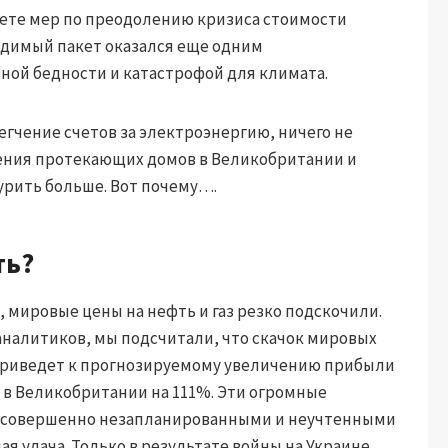
кете мер по преодолению кризиса стоимости
одимый пакет оказался еще одним
ой бедности и катастрофой для климата.
гчение счетов за электроэнергию, ничего не
ения протекающих домов в Великобритании и
урить больше. Вот почему….
ть?
у, мировые цены на нефть и газ резко подскочили.
налитиков, мы подсчитали, что скачок мировых
 приведет к прогнозируемому увеличению прибыли
за в Великобритании на 111%. Эти огромные
 совершенно незапланированными и неучтенными
ая удача. Только в результате войны на Украине