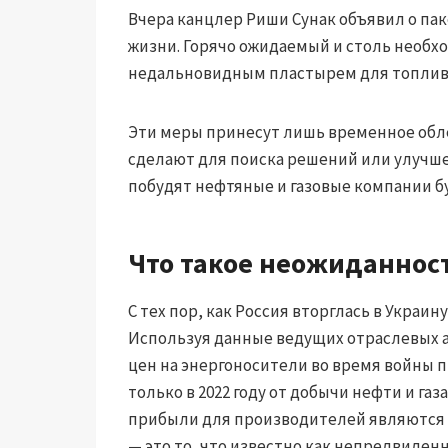
Вчера канцлер Риши Сунак объявил о па
жизни. Горячо ожидаемый и столь необх
недальновидным пластырем для топливн
Эти меры принесут лишь временное обле
сделают для поиска решений или улучш
побудят нефтяные и газовые компании б
Что такое неожиданнос
С тех пор, как Россия вторглась в Украин
Используя данные ведущих отраслевых а
цен на энергоносители во время войны
только в 2022 году от добычи нефти и га
прибыли для производителей являются
— это то, что известно как непредвиденн