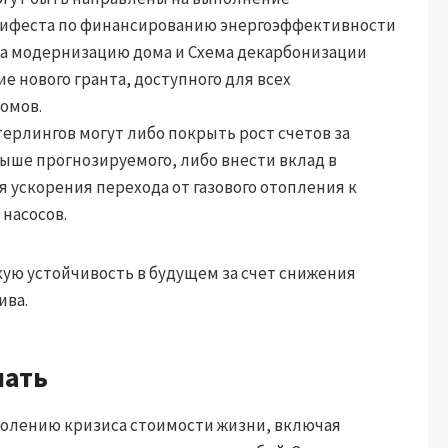
нифеста по финансированию энергоэффективности
на модернизацию дома и Схема декарбонизации
е нового гранта, доступного для всех
омов.
ерлингов могут либо покрыть рост счетов за
выше прогнозируемого, либо внести вклад в
 ускорения перехода от газового отопления к
насосов.
кую устойчивость в будущем за счет снижения
ива.
лать
долению кризиса стоимости жизни, включая