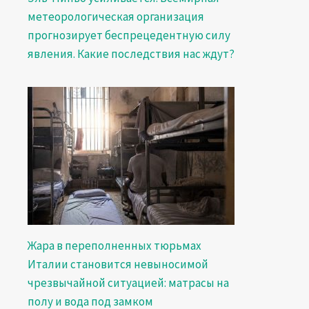
метеорологическая организация
прогнозирует беспрецедентную силу
явления. Какие последствия нас ждут?
Жара в переполненных тюрьмах
Италии становится невыносимой
чрезвычайной ситуацией: матрасы на
полу и вода под замком