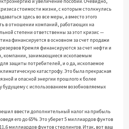
ектроэнергию и увеличение пособий. Очевидно,
кризиса стоимости жизни, с которым столкнулись
вдаваться здесь во все меры, а вместо этого
ать в отношении компаний, работающих на
льной степени ответственны за этот кризис —
утина финансируется в основном за счет продажи
резервов Кремля финансируются за счет нефти и
ен, компании, занимающиеся ископаемым
для защиты потребителей, и о да, ископаемое
 климатическую катастрофу. Это была прекрасная
язной и опасной энергии прошлого к более
му будущему с использованием возобновляемых
 решил ввести дополнительный налог на прибыль
оведя его до 65%. Это уберет 5 миллиардов фунтов
11,6 миллиардов фунтов стерлингов. Итак, вот ваш