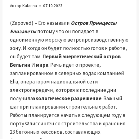
Автор
Katarina
07.10.2023
(Zapoved) – Его называли
Остров Принцессы
Елизаветы
потому что он попадает в
одноименную морскую ветропроизводственную
зону. И когда он будет полностью готов к работе,
он будет там.
Первый энергетический остров
Бельгии
И
мира
. Речь идет о проекте,
запланированном в северных водах компанией
Elia, оператором национальной сети
электропередачи, которая в последние дни
получила
экологическое разрешение
. Важный
шаг при планировании строительных работ.
Работы планируется начать в следующем году в
порту Флиссинген со строительства и хранения
23 бетонных кессонов, составляющих