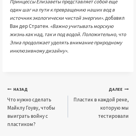
Принцессы Елизаветы представляет собой еще
один шаг на пути к превращению наших вод в
источник экологически чистой энергии».
добавил
Ван дер Стратен.
«Важно учитывать морскую
жизнь как над, так и под водой. Положительно, что
Элиа продолжает уделять внимание природному
инклюзивному дизайну».
Навигация
НАЗАД
ДАЛЕЕ
по
Что нужно сделать
Пластик в каждой реке,
Майклу Гоуву, чтобы
которую мы
записям
выиграть войну с
тестировали
пластиком?