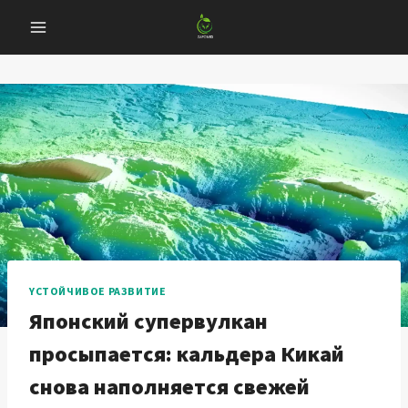
Перейти
к
содержанию
YСТОЙЧИВОЕ РАЗВИТИЕ
Японский супервулкан
просыпается: кальдера Кикай
снова наполняется свежей