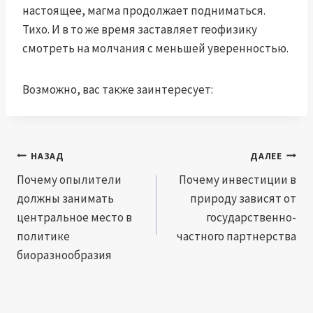
настоящее, магма продолжает подниматься.
Тихо. И в то же время заставляет геофизику
смотреть на молчания с меньшей уверенностью.
Возможно, вас также заинтересует:
Навигация
НАЗАД
ДАЛЕЕ
по
Почему опылители
Почему инвестиции в
должны занимать
природу зависят от
записям
центральное место в
государственно-
политике
частного партнерства
биоразнообразия