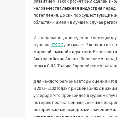
развитием. Такой расчет был сделан в х
человечества.
лыжная индустрия
перед 
потепления. До сих пор существующие 
областях и имели в лучшем случае реги
Исследование, проведенное немецким у
журнале
ПЛОС
учитывает 7 конкретных 
мировой лыжной индустрии. В частности
Австралийские Альпы, Японские Альпы, 
горы в США. Только Европейские Альпы 
Для каждого региона авторы оценили годо
и 2071–2100 годах при сценариях с низк
углерода. Что произойдет в худшем слу
потеряют естественный снежный покров к
историческими исходными значениями.
снежного покрова в год.
оставаясь скуд