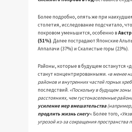
Более подробно, опять же при наихудшем
столетия, исследование подсчитало, чт
покровом уменьшится, особенно в
Австр
(51%)
. Далее пострадают Японские Альпы
Аппалачи (37%) и Скалистые горы (23%).
Районы, которые в будущем останутся «д
станут концентрированными.
«в менее н
районов и внутренних частей горных хреб
последствий.
«Поскольку в будущем зоны
расстояниях, чем густонаселенные район
усиление мер вмешательства
(например,
продлить жизнь снегу
»
. Более того,
«Уяз
угрозой из-за сокращения пространства 