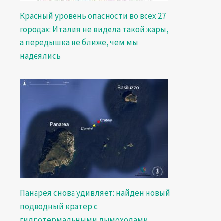
Красный уровень опасности во всех 27
городах: Италия не видела такой жары,
а передышка не ближе, чем мы
надеялись
Панарея снова удивляет: найден новый
подводный кратер с
гидротермальными дымоходами,