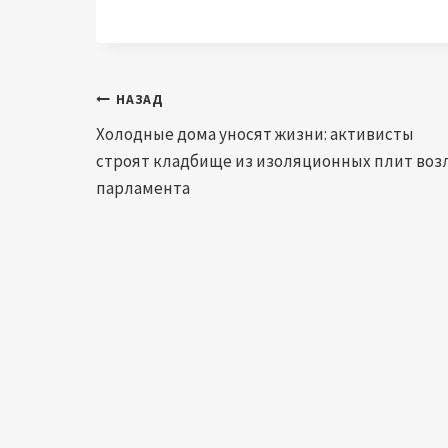
Навигация
НАЗАД
Холодные дома уносят жизни: активисты
по
строят кладбище из изоляционных плит воз
записям
парламента