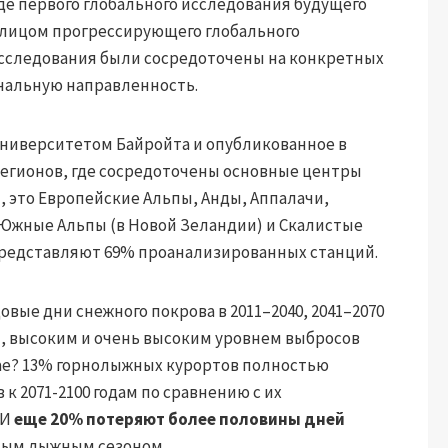
оде первого глобального исследования будущего
лицом прогрессирующего глобального
исследования были сосредоточены на конкретных
ональную направленность.
ниверситетом Байройта и опубликованное в
регионов, где сосредоточены основные центры
, это Европейские Альпы, Анды, Аппалачи,
Южные Альпы (в Новой Зеландии) и Скалистые
представляют 69% проанализированных станций.
вые дни снежного покрова в 2011–2040, 2041–2070
им, высоким и очень высоким уровнем выбросов
чае? 13% горнолыжных курортов полностью
 2071-2100 годам по сравнению с их
 И
еще 20% потеряют более половины дней
ным лыжным сезоном.