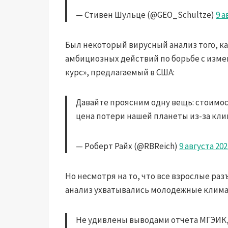
— Стивен Шульце (@GEO_Schultze)
9 а
Был некоторый вирусный анализ того, к
амбициозных действий по борьбе с изме
курс», предлагаемый в США:
Давайте проясним одну вещь: стоимос
цена потери нашей планеты из-за кли
— Роберт Райх (@RBReich)
9 августа 2021
Но несмотря на то, что все взрослые раз
анализ ухватывались молодежные клима
Не удивлены выводами отчета МГЭИК, 