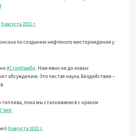
B
)
9 августа 2021 г.
онсона по созданию нефтяного месторождения у
жно
#СтопКамбо
. Нам явно не до новых
ит обсуждению. Это чистая наука. Бездействие –
в.
 топлива, пока мы сталкиваемся с крахом
ГЭИК
er)
9 августа 2021 г.