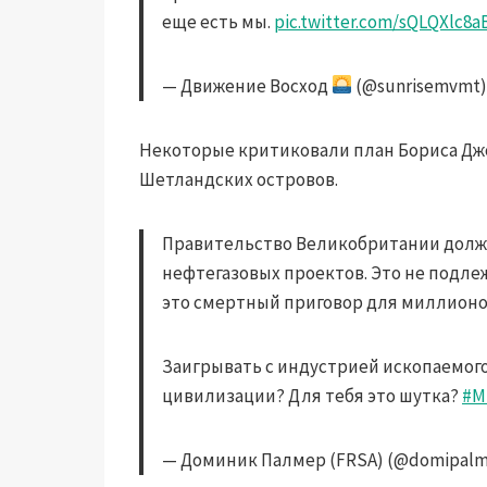
еще есть мы.
pic.twitter.com/sQLQXlc8a
— Движение Восход
(@sunrisemvmt
Некоторые критиковали план Бориса Дж
Шетландских островов.
Правительство Великобритании дол
нефтегазовых проектов. Это не подлеж
это смертный приговор для миллионо
Заигрывать с индустрией ископаемого
цивилизации? Для тебя это шутка?
#М
— Доминик Палмер (FRSA) (@domipalm