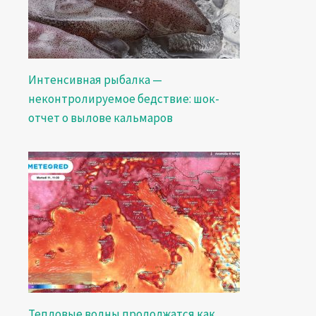
Интенсивная рыбалка —
неконтролируемое бедствие: шок-
отчет о вылове кальмаров
Тепловые волны продолжатся как