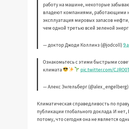
работу на машине, некоторые забываю
владеют компаниями, работающими на
эксплуатация мировых запасов нефти, 
чем одной третью всей зеленой энерг
— доктор Джоди Коллинз (@jodcoll)
9 
Ознакомьтесь с этими быстрыми сове
климата
pic.twitter.com/CJRO0
— Алекс Энгельберг (@alex_engelberg
Климатическая справедливость по праву 
публикации глобального доклада.
И нет,
потому, что сегодня она не является од