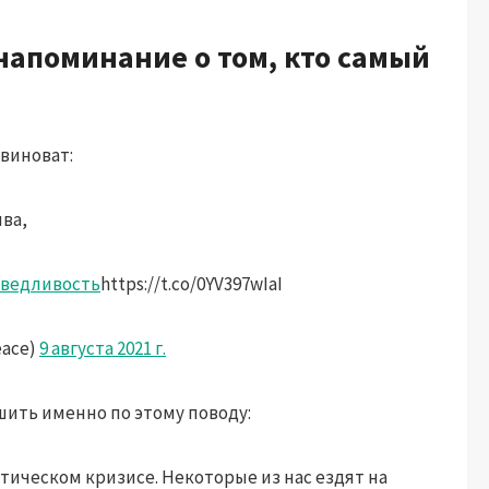
апоминание о том, кто самый
виноват:
ва,
ведливость
https://t.co/0YV397wIaI
ace)
9 августа 2021 г.
ить именно по этому поводу:
тическом кризисе. Некоторые из нас ездят на