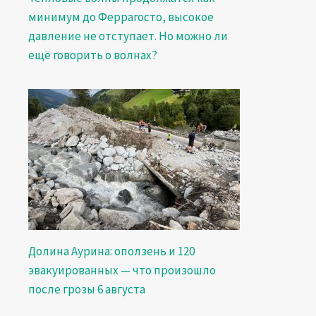
минимум до Феррагосто, высокое
давление не отступает. Но можно ли
ещё говорить о волнах?
Долина Аурина: оползень и 120
эвакуированных — что произошло
после грозы 6 августа