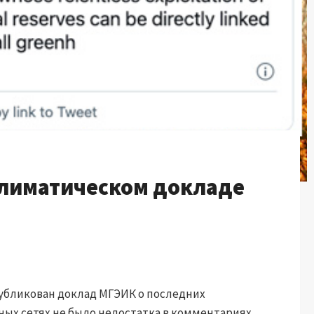
климатическом докладе
 опубликован доклад МГЭИК о последних
ных сетях не было недостатка в комментариях.