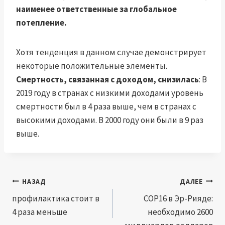
наименее ответственные за глобальное
потепление.
Хотя тенденция в данном случае демонстрирует
некоторые положительные элементы.
Смертность, связанная с доходом, снизилась
: В
2019 году в странах с низкими доходами уровень
смертности был в 4 раза выше, чем в странах с
высокими доходами. В 2000 году они были в 9 раз
выше.
Навигация
НАЗАД
ДАЛЕЕ
по
профилактика стоит в
COP16 в Эр-Рияде:
4 раза меньше
необходимо 2600
записям