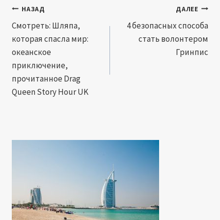
Навигация
НАЗАД
ДАЛЕЕ
по
Смотреть: Шляпа,
4 безопасных способа
которая спасла мир:
стать волонтером
записям
океанское
Гринпис
приключение,
прочитанное Drag
Queen Story Hour UK