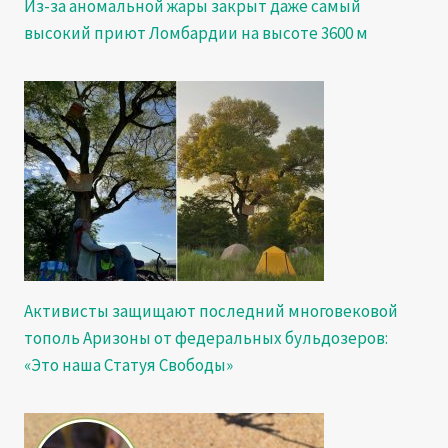
Из-за аномальной жары закрыт даже самый
высокий приют Ломбардии на высоте 3600 м
Активисты защищают последний многовековой
тополь Аризоны от федеральных бульдозеров:
«Это наша Статуя Свободы»