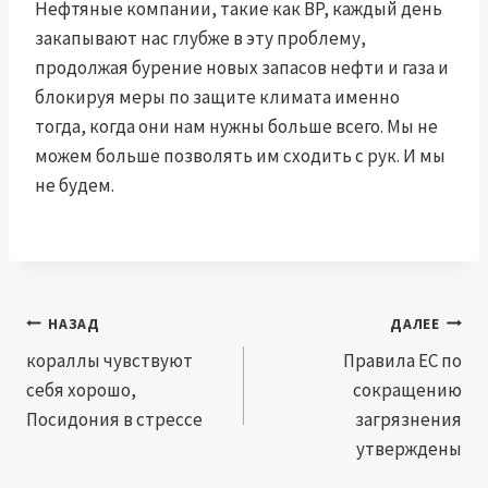
Нефтяные компании, такие как BP, каждый день
закапывают нас глубже в эту проблему,
продолжая бурение новых запасов нефти и газа и
блокируя меры по защите климата именно
тогда, когда они нам нужны больше всего. Мы не
можем больше позволять им сходить с рук. И мы
не будем.
Навигация
НАЗАД
ДАЛЕЕ
по
кораллы чувствуют
Правила ЕС по
себя хорошо,
сокращению
записям
Посидония в стрессе
загрязнения
утверждены