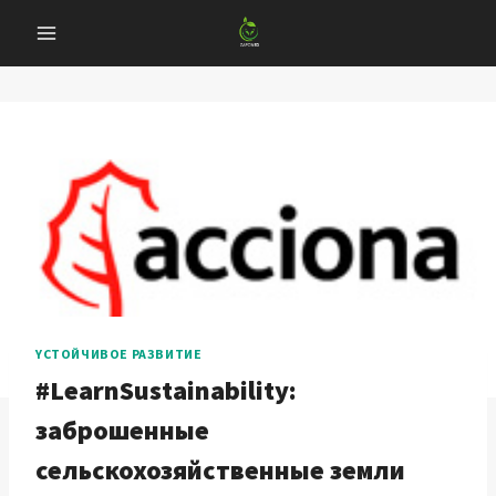
Перейти
к
содержанию
YСТОЙЧИВОЕ РАЗВИТИЕ
#LearnSustainability:
заброшенные
сельскохозяйственные земли