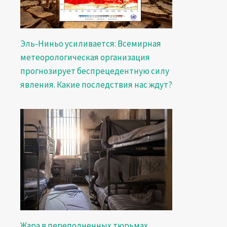
Эль-Ниньо усиливается: Всемирная
метеорологическая организация
прогнозирует беспрецедентную силу
явления. Какие последствия нас ждут?
Жара в переполненных тюрьмах