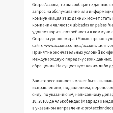
Grupo Acciona, то вы сообщаете данные 
запрос на обслуживание или информаци
коммуникация этих данных может стать
компании являются ubicadas en países fuera
удовлетворить потребности в коммуни
Grupo на уровне мира. (Можно проконсу
сайте www.acciona.com/es/accionistas-inver
Принятие окончательных условий конфи
международную передачу своих данных,
обращении. Не существует каких-либо др
Заинтересованность может быть вызвана
исправлением, подавлением, переносом
силу, по указанию SA, написанному Деп
18, 28108 де Алькобендас (Мадрид) о м
в указанном направлении:
proteccionded