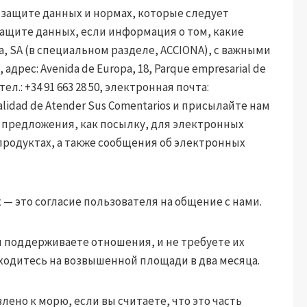
о защите данных и нормах, которые следует
ащите данных, если информация о том, какие
, SA (в специальном разделе, ACCIONA), с важными
дрес: Avenida de Europa, 18, Parque empresarial de
тел.: +34 91 663 28 50, электронная почта:
inalidad de Atender Sus Comentarios и присылайте нам
 предложения, как посылку, для электронных
продуктах, а также сообщения об электронных
— это согласие пользователя на общение с нами.
ы поддерживаете отношения, и не требуете их
аходитесь на возвышенной площади в два месяца.
лено к морю, если вы считаете, что это часть