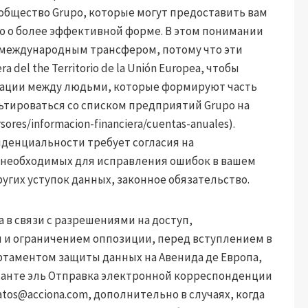
в общество Grupo, которые могут предоставить вам
ю о более эффективной форме. В этом понимании
 международным трансфером, потому что эти
 del the Territorio de la Unión Europea, чтобы
кации между людьми, которые формируют часть
льтироваться со списком предприятий Grupo на
sores/informacion-financiera/cuentas-anuales).
денциальности требует согласия на
 необходимых для исправления ошибок в вашем
угих уступок данных, законное обязательство.
 в связи с разрешениями на доступ,
 и ограничением оппозиции, перед вступлением в
артаментом защиты данных на Авенида де Европа,
едианте эль Отправка электронной корреспонденции
atos@acciona.com
, дополнительно в случаях, когда