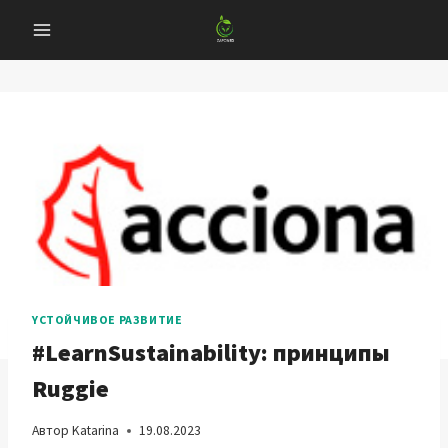
Перейти
к
содержанию
YСТОЙЧИВОЕ РАЗВИТИЕ
#LearnSustainability: принципы
Ruggie
Автор
Katarina
19.08.2023