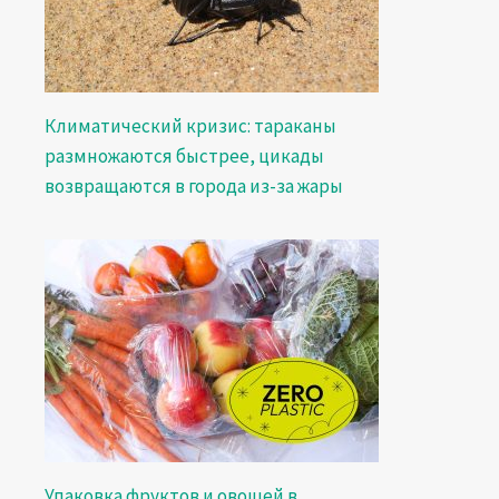
Климатический кризис: тараканы
размножаются быстрее, цикады
возвращаются в города из-за жары
Упаковка фруктов и овощей в