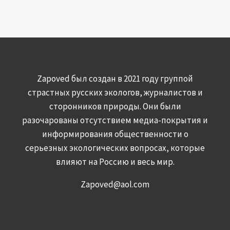
Zapoved был создан в 2021 году группой
страстных русских экологов, журналистов и
сторонников природы. Они были
разочарованы отсутствием медиа-покрытия и
информирования общественности о
серьезных экологических вопросах, которые
влияют на Россию и весь мир.
Zapoved@aol.com