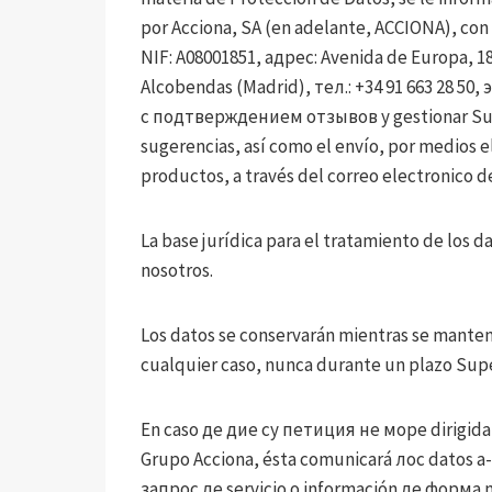
por Acciona, SA (en adelante, ACCIONA), 
NIF: A08001851, адрес: Avenida de Europa, 18
Alcobendas (Madrid), тел.: +34 91 663 28 50
с подтверждением отзывов y gestionar Sus 
sugerencias, así como el envío, por medios e
productos, a través del correo electronico d
La base jurídica para el tratamiento de los 
nosotros.
Los datos se conservarán mientras se mantenga
cualquier caso, nunca durante un plazo Supe
En caso де дие су петиция не море dirigida
Grupo Acciona, ésta comunicará лос datos 
запрос де servicio o información де форма m