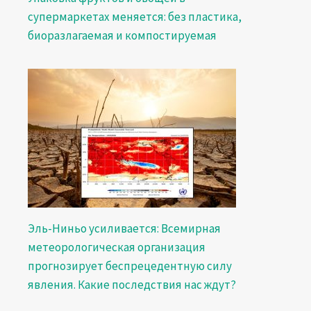
супермаркетах меняется: без пластика,
биоразлагаемая и компостируемая
Эль-Ниньо усиливается: Всемирная
метеорологическая организация
прогнозирует беспрецедентную силу
явления. Какие последствия нас ждут?