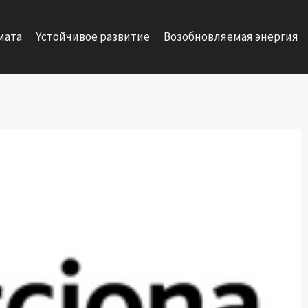
мата
Yстойчивое развитие
Возобновляемая энергия