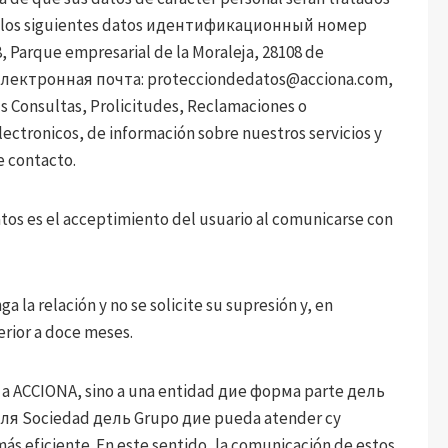
con los siguientes datos идентификационный номер
, Parque empresarial de la Moraleja, 28108 de
, электронная почта:
protecciondedatos@acciona.com
,
Consultas, Prolicitudes, Reclamaciones o
lectronicos, de información sobre nuestros servicios y
e contacto.
datos es el acceptimiento del usuario al comunicarse con
 la relación y no se solicite su supresión y, en
rior a doce meses.
 a ACCIONA, sino a una entidad дие форма parte дель
а-ля Sociedad дель Grupo дие pueda atender су
ás eficiente. En este sentido, la comunicación de estos