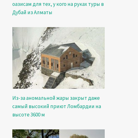
оазисам для тех, у кого на руках туры в
Дубай из Алматы
Из-за аномальной жары закрыт даже
самый высокий приют Ломбардии на
высоте 3600 м