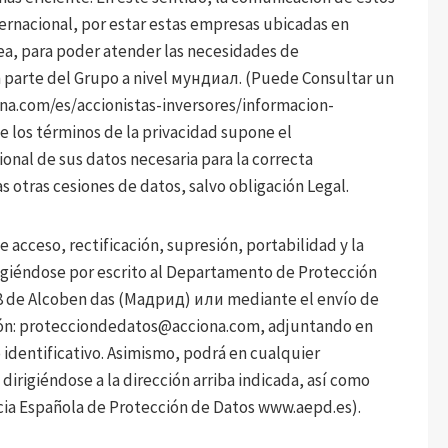
ernacional, por estar estas empresas ubicadas en
pea, para poder atender las necesidades de
 parte del Grupo a nivel мундиал. (Puede Consultar un
na.com/es/accionistas-inversores/informacion-
e los términos de la privacidad supone el
ional de sus datos necesaria para la correcta
s otras cesiones de datos, salvo obligación Legal.
 acceso, rectificación, supresión, portabilidad y la
rigiéndose por escrito al Departamento de Protección
08 de Alcoben das (Мадрид) или mediante el envío de
ón:
protecciondedatos@acciona.com
, adjuntando en
dentificativo. Asimismo, podrá en cualquier
irigiéndose a la dirección arriba indicada, así como
cia Española de Protección de Datos www.aepd.es).