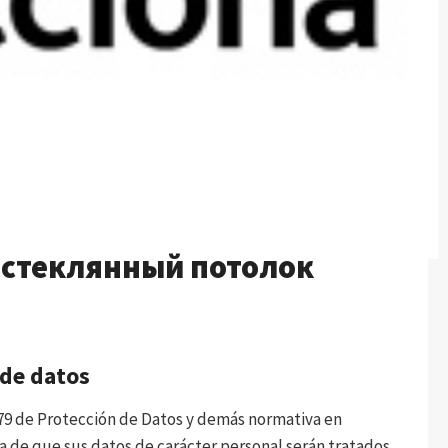
: стеклянный потолок
 de datos
9 de Protección de Datos y demás normativa en
a de que sus datos de carácter personal serán tratados