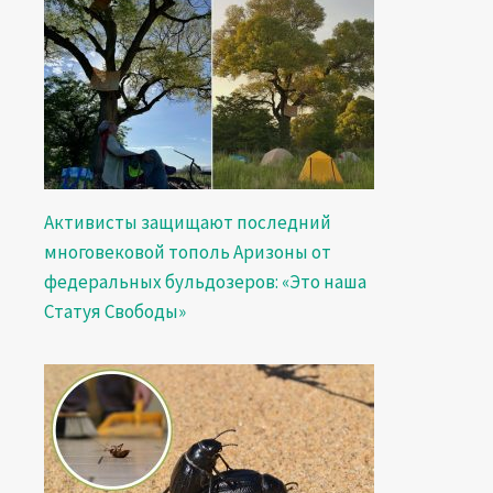
Активисты защищают последний
многовековой тополь Аризоны от
федеральных бульдозеров: «Это наша
Статуя Свободы»