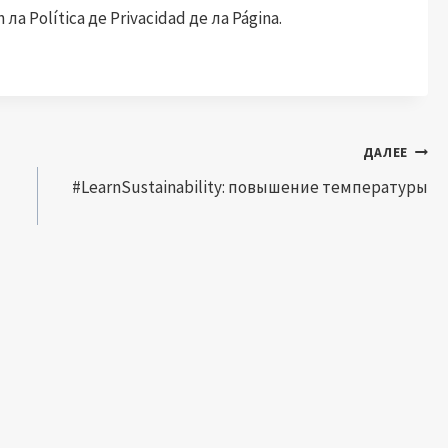
ла Política де Privacidad де ла Página.
ДАЛЕЕ
#LearnSustainability: повышение температуры