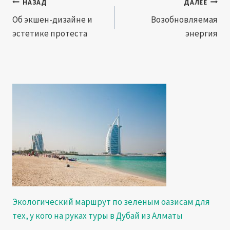
Навигация
НАЗАД
ДАЛЕЕ
по
Об экшен-дизайне и
Возобновляемая
эстетике протеста
энергия
записям
Экологический маршрут по зеленым оазисам для
тех, у кого на руках туры в Дубай из Алматы