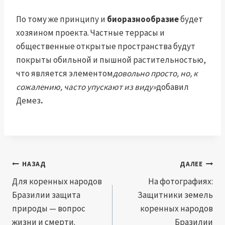
По тому же принципу и
биоразнообразие
будет
хозяином проекта. Частные террасы и
общественные открытые пространства будут
покрыты обильной и пышной растительностью,
что является элементом
довольно просто, но, к
сожалению, часто упускают из виду»
добавил
Демез
.
Навигация
НАЗАД
ДАЛЕЕ
по
Для коренных народов
На фотографиях:
Бразилии защита
Защитники земель
записям
природы — вопрос
коренных народов
жизни и смерти.
Бразилии