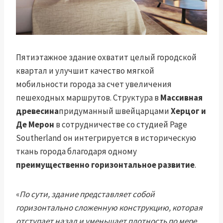
Пятиэтажное здание охватит целый городской
квартал и улучшит качество мягкой
мобильности города за счет увеличения
пешеходных маршрутов. Структура в
Массивная
древесина
придуманный швейцарцами
Херцог и
Де Мерон
в сотрудничестве со студией Page
Southerland он интегрируется в историческую
ткань города благодаря одному
преимущественно горизонтальное развитие
.
«
По сути, здание представляет собой
горизонтально сложенную конструкцию, которая
отступает назад и уменьшает плотность по мере