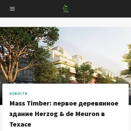
Перейти
к
содержанию
НОВОСТИ
Mass Timber: первое деревянное
здание Herzog & de Meuron в
Техасе