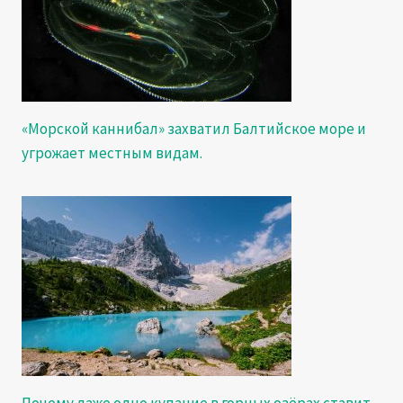
«Морской каннибал» захватил Балтийское море и
угрожает местным видам.