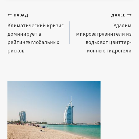
Навигация
НАЗАД
ДАЛЕЕ
по
Климатический кризис
Удалим
доминирует в
микрозагрязнители из
записям
рейтинге глобальных
воды: вот цвиттер-
рисков
ионные гидрогели