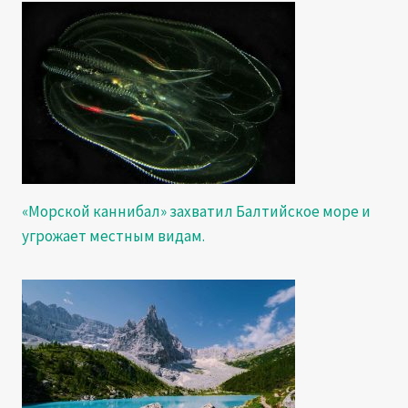
«Морской каннибал» захватил Балтийское море и
угрожает местным видам.