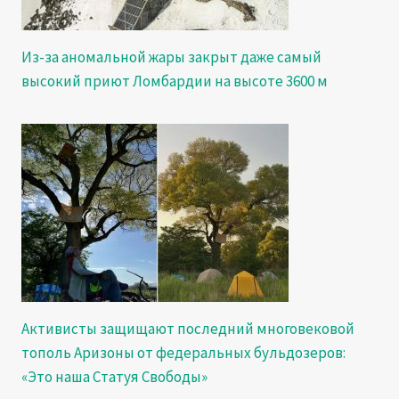
Из-за аномальной жары закрыт даже самый
высокий приют Ломбардии на высоте 3600 м
Активисты защищают последний многовековой
тополь Аризоны от федеральных бульдозеров:
«Это наша Статуя Свободы»