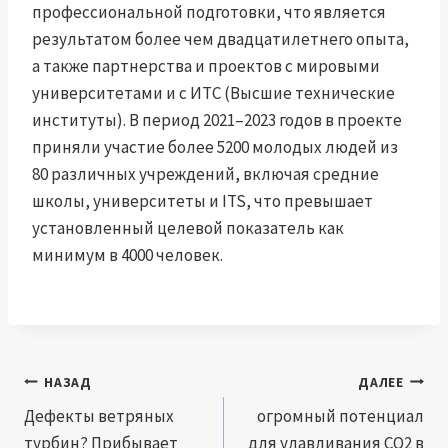
профессиональной подготовки, что является
результатом более чем двадцатилетнего опыта,
а также партнерства и проектов с мировыми
университетами и с ИТС (Высшие технические
институты). В период 2021–2023 годов в проекте
приняли участие более 5200 молодых людей из
80 различных учреждений, включая средние
школы, университеты и ITS, что превышает
установленный целевой показатель как
минимум в 4000 человек.
Навигация
НАЗАД
ДАЛЕЕ
по
Дефекты ветряных
огромный потенциал
турбин? Прибывает
для улавливания CO2 в