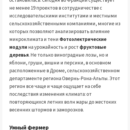
остановилась. Сегодня во Франции существует
не менее 19 проектов в сотрудничестве с
исследовательскими институтами и местными
сельскохозяйственными компаниями, многие из
которых позволяют анализировать влияние
микроклимата и тени
Фотоэлектрические
модули
на урожайность и рост
фруктовые
деревья
. Не только виноградные лозы, но и
яблони, груши, вишни и персики, в основном
расположенные в Дроме, сельскохозяйственном
департаменте региона Овернь-Рона-Альпы. Этот
регион все чаще и чаще ощущает на себе
последствия изменения климата: от
повторяющихся летних волн жары до жестоких
весенних штормов и заморозков.
Умный фермер