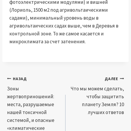
фотоэлектрическими модулями) и вишней
(Лориоль, 1500 м2 под агривольтаическими
садами), минимальный уровень воды в
агривольтаических садах выше, чем в Деревья в
контрольной зоне. То же самое касается и
микроклимата за счет затенения.
Навигация
НАЗАД
ДАЛЕЕ
по
Зоны
Что мы можем сделать,
жертвоприношений:
чтобы защитить
записям
места, разрушаемые
планету Земля? 10
нашей токсичной
лучших ответов
системой, и опасные
«климатические