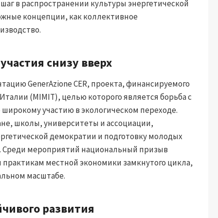
шаг в распространении культуры энергетической
ожные концепции, как коллективное
изводство.
 участия снизу вверх
нтацию GenerAzione CER, проекта, финансируемого
талии (MIMIT), целью которого является борьба с
 широкому участию в экологическом переходе.
ане, школы, университеты и ассоциации,
нергетической демократии и подготовку молодых
». Среди мероприятий национальный призыв
практикам местной экономики замкнутого цикла,
альном масштабе.
йчивого развития