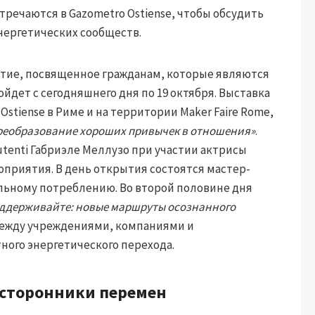
речаются в Gazometro Ostiense, чтобы обсудить
нергетических сообществ.
ятие, посвященное гражданам, которые являются
йдет с сегодняшнего дня по 19 октября. Выставка
Ostiense в Риме и на территории Maker Faire Rome,
реобразование хороших привычек в отношения»
.
tenti Габриэле Меллузо при участии актрисы
приятия. В день открытия состоятся мастер-
ельному потреблению. Во второй половине дня
оддерживайте: новые маршруты осознанного
ежду учреждениями, компаниями и
ного энергетического перехода.
– сторонники перемен