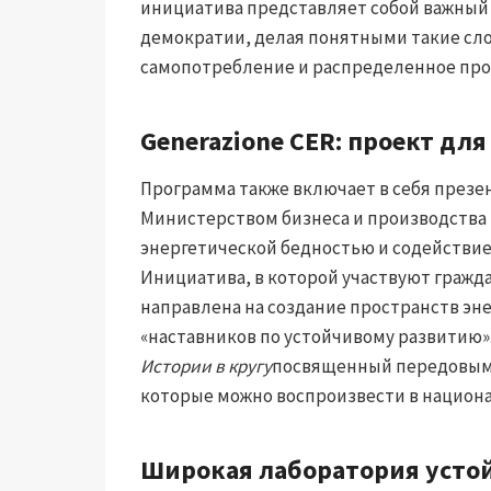
инициатива представляет собой важный 
демократии, делая понятными такие сл
самопотребление и распределенное про
Generazione CER: проект для
Программа также включает в себя презе
Министерством бизнеса и производства И
энергетической бедностью и содействие
Инициатива, в которой участвуют гражд
направлена ​​на создание пространств э
«наставников по устойчивому развитию
Истории в кругу
посвященный передовым 
которые можно воспроизвести в национ
Широкая лаборатория усто