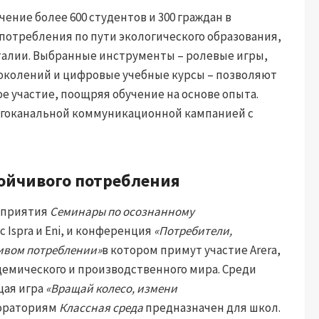
чение более 600 студентов и 300 граждан в
потребления по пути экологического образования,
талии. Выбранные инструменты – ролевые игры,
околений и цифровые учебные курсы – позволяют
 участие, поощряя обучение на основе опыта.
огоканальной коммуникационной кампанией с
тойчивого потребления
роприятия
Семинары по осознанному
 Ispra и Eni, и конференция
«Потребители,
чивом потреблении»
в котором примут участие Arera,
адемического и производственного мира. Среди
щая игра
«Вращай колесо, измени
бораториям
Классная среда
предназначен для школ.