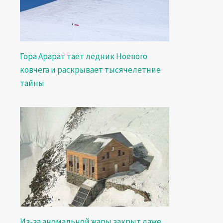
Гора Арарат тает ледник Ноевого
ковчега и раскрывает тысячелетние
тайны
Из-за аномальной жары закрыт даже