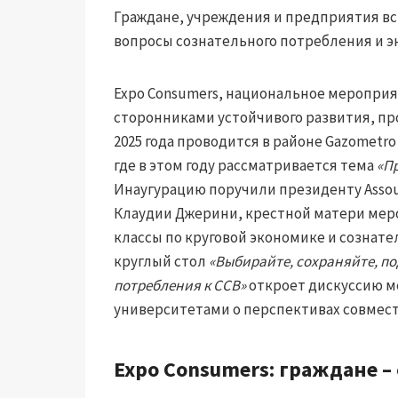
Граждане, учреждения и предприятия вст
вопросы сознательного потребления и э
Expo Consumers, национальное меропри
сторонниками устойчивого развития, про
2025 года проводится в районе Gazometro 
где в этом году рассматривается тема
«П
Инаугурацию поручили президенту Assou
Клаудии Джерини, крестной матери меро
классы по круговой экономике и сознат
круглый стол
«Выбирайте, сохраняйте, п
потребления к ССВ»
откроет дискуссию м
университетами о перспективах совмест
Expo Consumers: граждане 