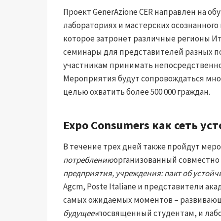
Проект GenerAzione CER направлен на обу
лабораториях и мастерских осознанного 
которое затронет различные регионы И
семинары для представителей разных п
участникам принимать непосредственное
Мероприятия будут сопровождаться мн
целью охватить более 500 000 граждан.
Expo Consumers как сеть ус
В течение трех дней также пройдут ме
потреблению
организованный совместно с
предприятия, учреждения: пакт об устой
Agcm, Poste Italiane и представители ак
самых ожидаемых моментов – развиваю
будущее»
посвященный студентам, и ла