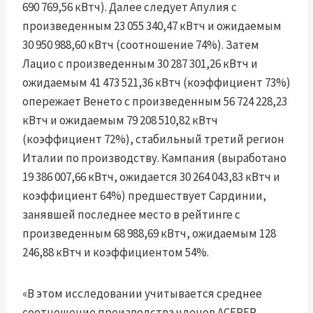
690 769,56 кВтч). Далее следует Апулия с
произведенным 23 055 340,47 кВтч и ожидаемым
30 950 988,60 кВтч (соотношение 74%). Затем
Лацио с произведенным 30 287 301,26 кВтч и
ожидаемым 41 473 521,36 кВтч (коэффициент 73%)
опережает Венето с произведенным 56 724 228,23
кВтч и ожидаемым 79 208 510,82 кВтч
(коэффициент 72%), стабильный третий регион
Италии по производству. Кампания (выработано
19 386 007,66 кВтч, ожидается 30 264 043,83 кВтч и
коэффициент 64%) предшествует Сардинии,
занявшей последнее место в рейтинге с
произведенным 68 988,69 кВтч, ожидаемым 128
246,88 кВтч и коэффициентом 54%.
«В этом исследовании учитывается среднее
соотношение производства членов ACEPER