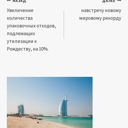
Навигация
НАЗАД
ДАЛЕЕ
по
Увеличение
навстречу новому
количества
мировому рекорду
записям
упаковочных отходов,
подлежащих
утилизации к
Рождеству, на 10%.