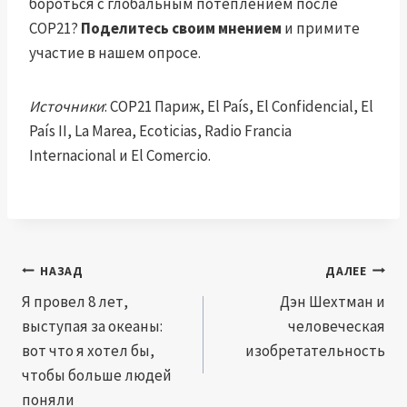
бороться с глобальным потеплением после
COP21?
Поделитесь своим мнением
и примите
участие в нашем опросе.
Источники
: COP21 Париж, El País, El Confidencial, El
País II, La Marea, Ecoticias, Radio Francia
Internacional и El Comercio.
Навигация
НАЗАД
ДАЛЕЕ
по
Я провел 8 лет,
Дэн Шехтман и
выступая за океаны:
человеческая
записям
вот что я хотел бы,
изобретательность
чтобы больше людей
поняли