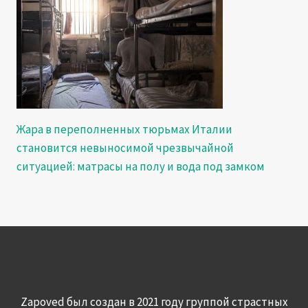
Жара в переполненных тюрьмах Италии
становится невыносимой чрезвычайной
ситуацией: матрасы на полу и вода под замком
Zapoved был создан в 2021 году группой страстных