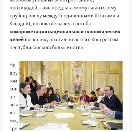
противодействие предлагаемому гигантскому
трубопроводу между Соединенными Штатами и
Канадой), но пока не нашел способа
компрометация национальных экономических
целей
поскольку он сталкивается с Конгрессом
республиканского большинства.
На
дру
гом
кон
це
шка
лы
мы,
сре