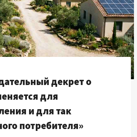
дательный декрет о
меняется для
ления и для так
ного потребителя»