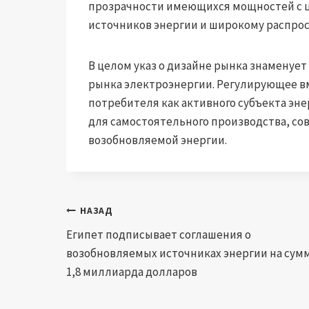
прозрачности имеющихся мощностей с 
источников энергии и широкому распро
В целом указ о дизайне рынка знаменует
рынка электроэнергии. Регулирующее в
потребителя как активного субъекта эн
для самостоятельного производства, со
возобновляемой энергии.
Навигация
НАЗАД
Египет подписывает соглашения о
по
возобновляемых источниках энергии на сум
записям
1,8 миллиарда долларов