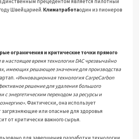
. Единственным прецедентом является пилотный
 году Швейцарией.
Климатработа
один из пионеров
рые ограничения и критические точки прямого
 в настоящее время технологии DAC чрезвычайно
лах, имеющих решающее значение для производства
артап.
«Инновационная технология CarpeCarbon
фективное решение для удаления большого
и с энергетическим переходом за ресурсы и
оэнергию».
Фактически, она использует
т загрязняющие или опасные для здоровья
сит от критически важного сырья.
льзовано для завершения разработки технологии