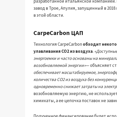
разработанной итальянской компанией
завод в Трое, Апулия, запущенный в 2018
в этой области.
CarpeCarbon ЦАП
Технология CarpeCarbon
обходит некото
улавливания CO2 из воздуха
.
«Доступные
энергоемки и часто основаны на минера
возобновляемой энергии»
— объясняет ст
обеспечивает масштабируемое, энергоэф
количества CO2 из воздуха без конкуренци
одновременно снижает затраты на электр
возобновляемую энергию, не используе
химикаты, а ее цепочка поставок не зави
Полученное финансирование будет испо