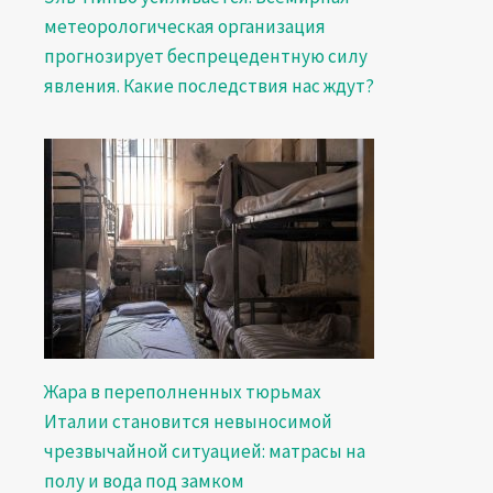
метеорологическая организация
прогнозирует беспрецедентную силу
явления. Какие последствия нас ждут?
Жара в переполненных тюрьмах
Италии становится невыносимой
чрезвычайной ситуацией: матрасы на
полу и вода под замком