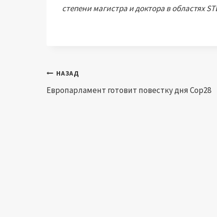
степени магистра и доктора в областях ST
Навигация
НАЗАД
Европарламент готовит повестку дня Cop28
по
записям