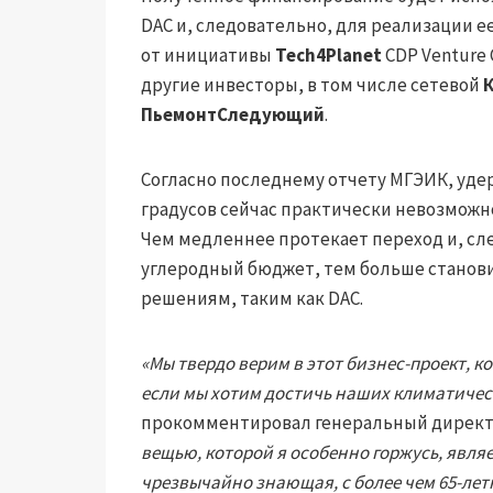
DAC и, следовательно, для реализации е
от инициативы
Tech4Planet
CDP Venture 
другие инвесторы, в том числе сетевой
ПьемонтСледующий
.
Согласно последнему отчету МГЭИК, удер
градусов сейчас практически невозможн
Чем медленнее протекает переход и, сл
углеродный бюджет, тем больше станов
решениям, таким как DAC.
«Мы твердо верим в этот бизнес-проект, 
если мы хотим достичь наших климатичес
прокомментировал генеральный директо
вещью, которой я особенно горжусь, являе
чрезвычайно знающая, с более чем 65-л