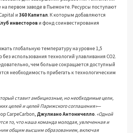
е на первом заводе в Пьемонте. Ресурсы поступают
Capital и
360 Капитал
. К которым добавляются
Клуб инвесторов
и фонд соинвестирования
жать глобальную температуру на уровне 1,5
о без использования технологий улавливания CO2.
едовательно, чем больше сокращается доступный
ится необходимость прибегать к технологическим
который ставит амбициозные, но необходимые цели,
ких целей и целей Парижского соглашения»
—
р CarpeCarbon,
Джулиано Антоничелло
.
«Одной
тся то, что наша команда молодая, увлеченная и
етним общим высшим образованием, включая