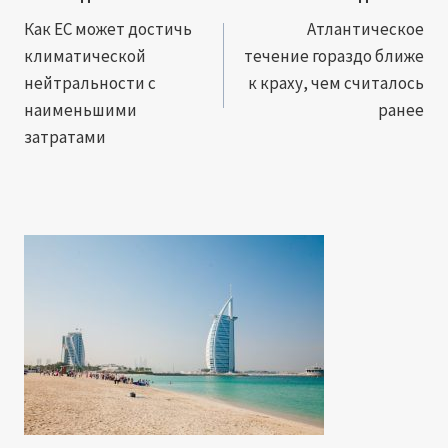
по
Как ЕС может достичь
Атлантическое
климатической
течение гораздо ближе
записям
нейтральности с
к краху, чем считалось
наименьшими
ранее
затратами