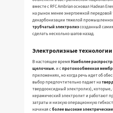
вместе с RFC Ambrian основал Hadean Ene
на рынок менее энергоемкой передовой
декарбонизации тяжелой промышленност
трубчатый электролиз
созданный самим 
сделать несколько шагов назад.
Электролизные технологии
В настоящее время
Наиболее распростр
щелочные.
и с
протонообменная мембр
приложениях, но когда речь идет об о
выбор предпочтительно падает на
твер
твердооксидный электролиз), которые, 
керамический электролит и работают пр
затраты и низкую операционную гибкос
начиная с
более высокие электрически