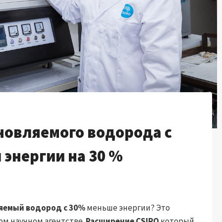
новляемого водорода с
энергии на 30 %
яемый водород с 30%
меньше энергии? Это
ом научном агентстве.
Расширение CSIRO
который