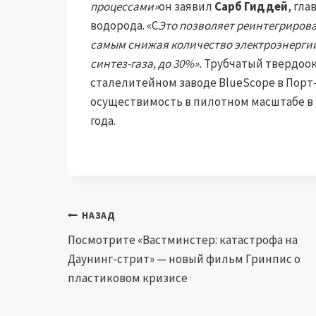
процессами»
он заявил
Сарб Гиддей
, гл
водорода. «С
Это позволяет реинтегриров
самым снижая количество электроэнергии
синтез-газа, до 30%».
Трубчатый твердоок
сталелитейном заводе BlueScope в Порт
осуществимость в пилотном масштабе в 
года.
Навигация
НАЗАД
Посмотрите «Вастминстер: катастрофа на
по
Даунинг-стрит» — новый фильм Гринпис о
записям
пластиковом кризисе