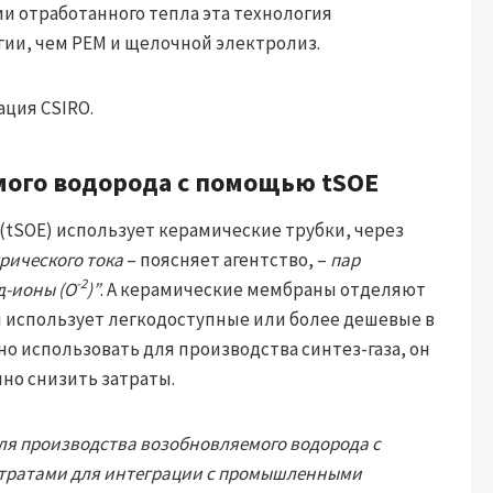
отработанного тепла эта технология
ии, чем PEM и щелочной электролиз.
ация CSIRO.
ого водорода с помощью tSOE
tSOE) использует керамические трубки, через
трического тока
– поясняет агентство, –
пар
-2
ид-ионы (O
)”
. А керамические мембраны отделяют
н использует легкодоступные или более дешевые в
о использовать для производства синтез-газа, он
но снизить затраты.
для производства возобновляемого водорода с
тратами для интеграции с промышленными