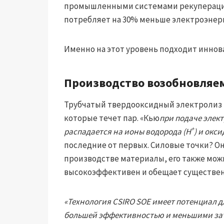
промышленными системами рекуперации 
потребляет на 30% меньше электроэнерг
Именно на этот уровень подходит иннов
Производство возобновляем
Трубчатый твердооксидный электролиз (
которые течет пар. «Кью
при подаче элек
+
распадается на ионы водорода (H
) и окс
последние от первых. Силовые точки? О
производстве материалы, его также можн
высокоэффективен и обещает существен
«Технология CSIRO SOE имеет потенциал 
большей эффективностью и меньшими за