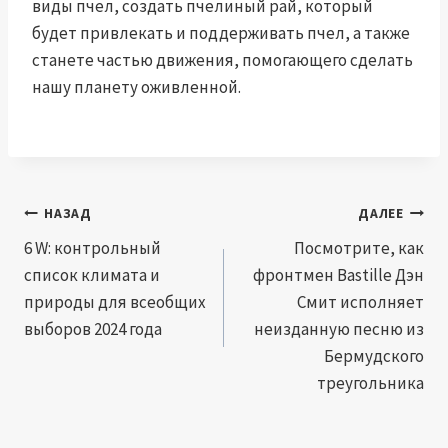
виды пчел, создать пчелиный рай, который
будет привлекать и поддерживать пчел, а также
станете частью движения, помогающего сделать
нашу планету оживленной.
Навигация
НАЗАД
ДАЛЕЕ
по
6 W: контрольный
Посмотрите, как
список климата и
фронтмен Bastille Дэн
записям
природы для всеобщих
Смит исполняет
выборов 2024 года
неизданную песню из
Бермудского
треугольника