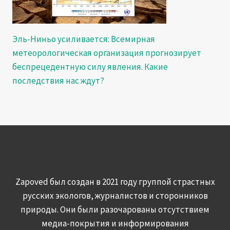
Эль-Ниньо усиливается: Всемирная
метеорологическая организация прогнозирует
беспрецедентную силу явления. Какие
последствия нас ждут?
Zapoved был создан в 2021 году группой страстных
русских экологов, журналистов и сторонников
природы. Они были разочарованы отсутствием
медиа-покрытия и информирования