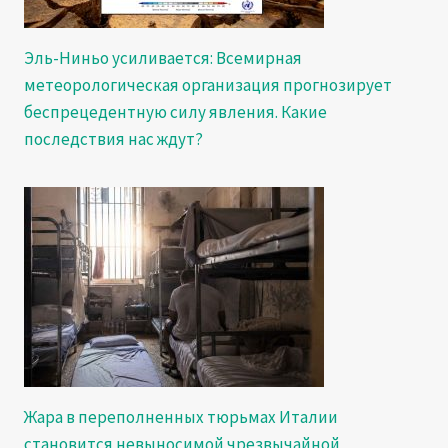
Эль-Ниньо усиливается: Всемирная
метеорологическая организация прогнозирует
беспрецедентную силу явления. Какие
последствия нас ждут?
Жара в переполненных тюрьмах Италии
становится невыносимой чрезвычайной