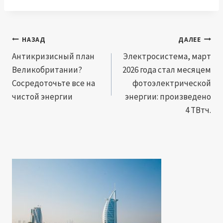
Навигация
НАЗАД
ДАЛЕЕ
по
Антикризисный план
Электросистема, март
Великобритании?
2026 года стал месяцем
записям
Сосредоточьте все на
фотоэлектрической
чистой энергии
энергии: произведено
4 ТВтч.