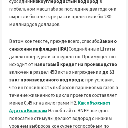
субсидии
низкоуглеродистый водород
в
глобальном масштабе за последние два года они
выросли бы в четыре раза и превысили бы 280
миллиардов долларов.
В этом контексте, прежде всего, спасибо
Закон о
снижении инфляции (IRA)
Соединённые Штаты
далеко опередили конкурентов. Преимущество
исходит от
налоговый кредит на производство
включен в раздел 45В акта о награждении
до $3
за кг произведенного водорода
; при условии,
что интенсивность выбросов парниковых газов в
течение жизненного цикла проектов составляет
менее 0,45 кг на килограмм H2.
Как объясняет
Адитья Бхашьям
На веб-сайте BNEF звездно-
полосатые стимулы делают водород с низким
уровнем выбросов конкурентоспособным по