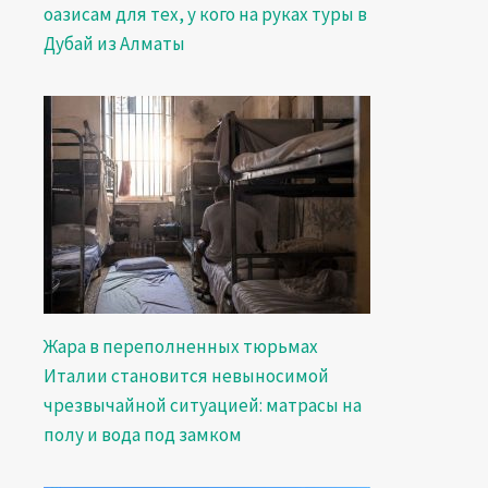
оазисам для тех, у кого на руках туры в
Дубай из Алматы
Жара в переполненных тюрьмах
Италии становится невыносимой
чрезвычайной ситуацией: матрасы на
полу и вода под замком