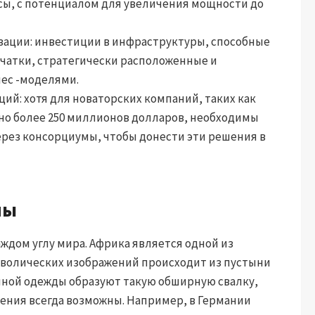
сы, с потенциалом для увеличения мощности до
зации: инвестиции в инфраструктуры, способные
чатки, стратегически расположенные и
ес -моделями.
ий: хотя для новаторских компаний, таких как
брано более 250 миллионов долларов, необходимы
ерез консорциумы, чтобы донести эти решения в
мы
ждом углу мира. Африка является одной из
имволических изображений происходит из пустыни
енной одежды образуют такую ​​обширную свалку,
нения всегда возможны. Например, в Германии