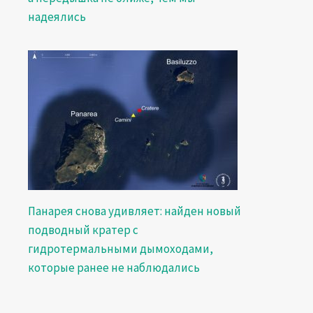
надеялись
Панарея снова удивляет: найден новый
подводный кратер с
гидротермальными дымоходами,
которые ранее не наблюдались