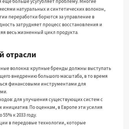
 еще больше усугубляет проблему. Многие
месями натуральных и синтетических волокон,
гии переработки борются за управление в
ность затрудняет процесс восстановления и
яя весь жизненный цикл продукта.
й отрасли
нные волокна: крупные бренды должны выступать
ющего внедрению большого масштаба, в то время
иться финансовыми инструментами для
ми.
ходов: для улучшения существующих систем с
 инициатив. По оценкам, в Европе эти усилия
 55% к 2033 году.
ции в передовые технологии, которые