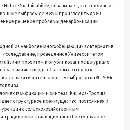
Nature Sustainability, показывает, что топливо из
ионные выбросы до 90% и производить до 80
дленное решение проблемы декарбонизации
я одной из наиболее многообещающих альтернатив
. Исследование, проведенное Университетом
Китайским проектом и опубликованное в журнале
преобразование твердых бытовых отходов в
ляет снизить интенсивность выбросов на 80–90%
топлива.
логиях газификации и синтеза Фишера-Тропша.
я дает структурное преимущество: постоянная и
нкуренции с сельскохозяйственным
ий традиционного авиационного биотопливного