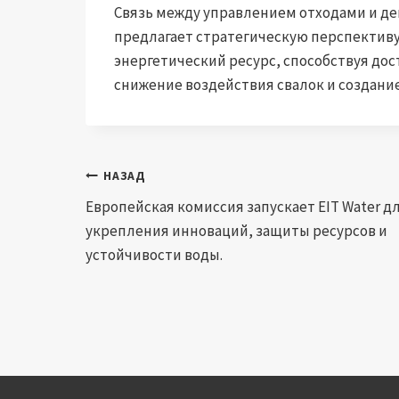
Связь между управлением отходами и д
предлагает стратегическую перспективу
энергетический ресурс, способствуя до
снижение воздействия свалок и создани
Навигация
НАЗАД
Европейская комиссия запускает EIT Water д
по
укрепления инноваций, защиты ресурсов и
записям
устойчивости воды.