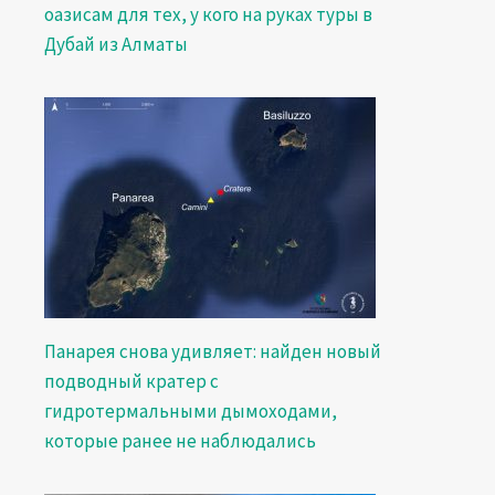
оазисам для тех, у кого на руках туры в
Дубай из Алматы
Панарея снова удивляет: найден новый
подводный кратер с
гидротермальными дымоходами,
которые ранее не наблюдались