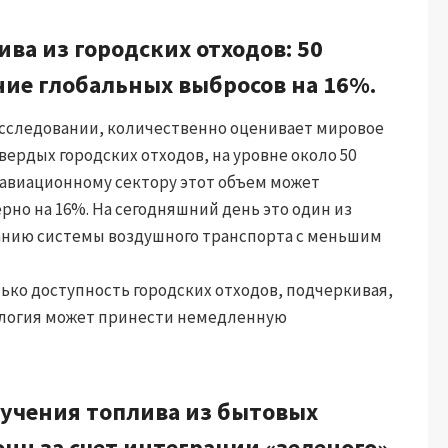
ва из городских отходов: 50
ие глобальных выбросов на 16%.
сследовании, количественно оценивает мировое
вердых городских отходов, на уровне около 50
 авиационному сектору этот объем может
но на 16%. На сегодняшний день это один из
данию системы воздушного транспорта с меньшим
ько доступность городских отходов, подчеркивая,
ология может принести немедленную
учения топлива из бытовых
онн за счет интеграции «зеленого»