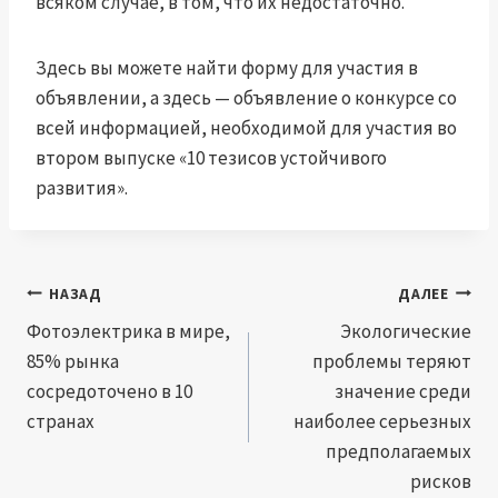
всяком случае, в том, что их недостаточно.
Здесь вы можете найти форму для участия в
объявлении, а здесь — объявление о конкурсе со
всей информацией, необходимой для участия во
втором выпуске «10 тезисов устойчивого
развития».
Навигация
НАЗАД
ДАЛЕЕ
по
Фотоэлектрика в мире,
Экологические
85% рынка
проблемы теряют
записям
сосредоточено в 10
значение среди
странах
наиболее серьезных
предполагаемых
рисков