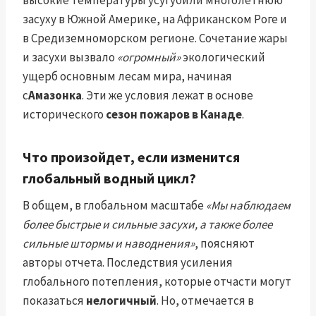
высокие температуры усугубили многолетнюю
засуху в Южной Америке, на Африканском Роге и
в Средиземноморском регионе. Сочетание жары
и засухи вызвало
«огромный»
экологический
ущерб основным лесам мира, начиная
с
Амазонка
. Эти же условия лежат в основе
исторического
сезон пожаров в Канаде
.
Что произойдет, если изменится
глобальный водный цикл?
В общем, в глобальном масштабе
«Мы наблюдаем
более быстрые и сильные засухи, а также более
сильные штормы и наводнения»
, поясняют
авторы отчета. Последствия усиления
глобального потепления, которые отчасти могут
показаться
нелогичный
. Но, отмечается в