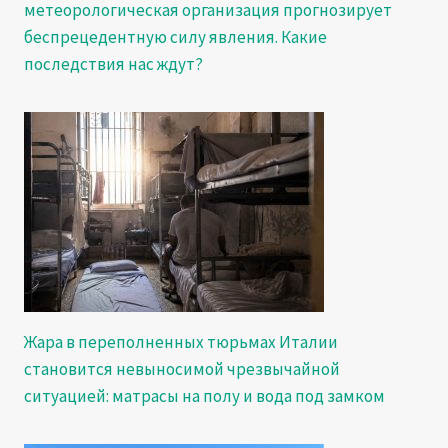
метеорологическая организация прогнозирует
беспрецедентную силу явления. Какие
последствия нас ждут?
Жара в переполненных тюрьмах Италии
становится невыносимой чрезвычайной
ситуацией: матрасы на полу и вода под замком