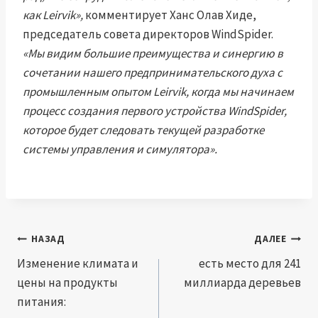
как Leirvik»,
комментирует Ханс Олав Хиде,
председатель совета директоров WindSpider.
«Мы видим большие преимущества и синергию в
сочетании нашего предпринимательского духа с
промышленным опытом Leirvik, когда мы начинаем
процесс создания первого устройства WindSpider,
которое будет следовать текущей разработке
системы управления и симулятора».
Навигация
НАЗАД
ДАЛЕЕ
по
Изменение климата и
есть место для 241
цены на продукты
миллиарда деревьев
записям
питания: